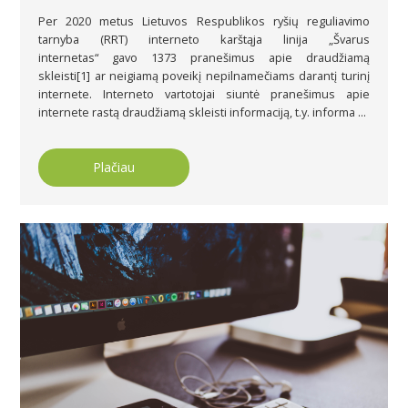
Per 2020 metus Lietuvos Respublikos ryšių reguliavimo
tarnyba (RRT) interneto karštąja linija „Švarus
internetas“ gavo 1373 pranešimus apie draudžiamą
skleisti[1] ar neigiamą poveikį nepilnamečiams darantį turinį
internete. Interneto vartotojai siuntė pranešimus apie
internete rastą draudžiamą skleisti informaciją, t.y. informa ...
Plačiau