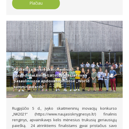
Plačiau
Paskelbta, kokie skaitmeniniai
sprendimai šiemet atstovaus Lietuvai
pasauliniuose apdovanojimuose „World
summit awards“
Rugpjūčio 5 d., įvyko skaitmeninių inovacijų konkurso
„NK2021“ (https://www.naujasisknygnesys.lt/) finalinis
renginys, apvainikavęs kelis mėnesius trukusią geriausiųjų
paiešką. 24 atrinktiems finalistams gyvai pristačius savo