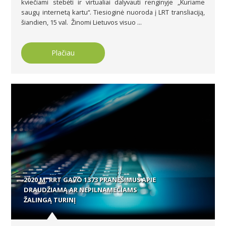
kviečiami stebėti ir virtualiai dalyvauti renginyje „Kuriame
saugų internetą kartu“. Tiesioginė nuoroda į LRT transliaciją,
šiandien, 15 val. Žinomi Lietuvos visuo ...
Plačiau
2020 M. RRT GAVO 1373 PRANEŠIMUS APIE
DRAUDŽIAMĄ AR NEPILNAMEČIAMS
ŽALINGĄ TURINĮ