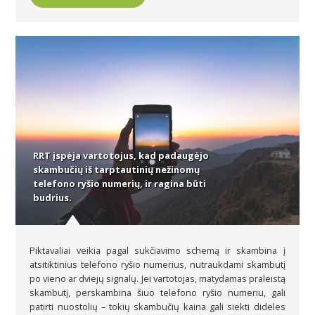
RRT įspėja vartotojus, kad padaugėjo
skambučių iš tarptautinių nežinomų
telefono ryšio numerių, ir ragina būti
budrius.
Piktavaliai veikia pagal sukčiavimo schemą ir skambina į
atsitiktinius telefono ryšio numerius, nutraukdami skambutį
po vieno ar dviejų signalų. Jei vartotojas, matydamas praleistą
skambutį, perskambina šiuo telefono ryšio numeriu, gali
patirti nuostolių – tokių skambučių kaina gali siekti dideles