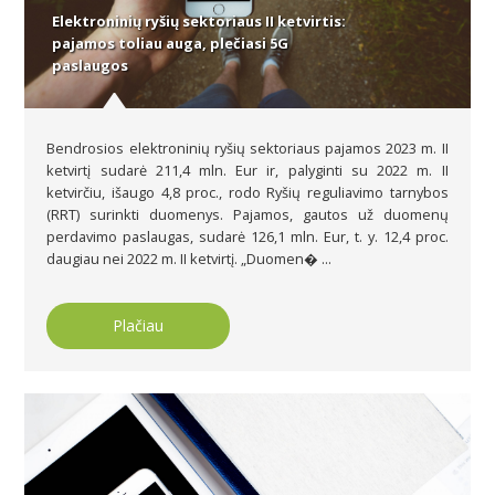
Elektroninių ryšių sektoriaus II ketvirtis:
pajamos toliau auga, plečiasi 5G
paslaugos
Bendrosios elektroninių ryšių sektoriaus pajamos 2023 m. II
ketvirtį sudarė 211,4 mln. Eur ir, palyginti su 2022 m. II
ketvirčiu, išaugo 4,8 proc., rodo Ryšių reguliavimo tarnybos
(RRT) surinkti duomenys. Pajamos, gautos už duomenų
perdavimo paslaugas, sudarė 126,1 mln. Eur, t. y. 12,4 proc.
daugiau nei 2022 m. II ketvirtį. „Duomen� ...
Plačiau