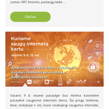
sumas. RRT žiniomis, paslaugų teikė ...
Plačiau
Saugesnio interneto dieną – pokalbiai su
žinomais žmonėmis apie buvimą ir
bendravimą internete
Vasario 9 d. visame pasaulyje bus minima kasmetinė
pasaulinė saugesnio interneto diena. Šia proga mokiniai,
tėvai, mokytojai ir visi, kurie neabejingi saugumui internete,