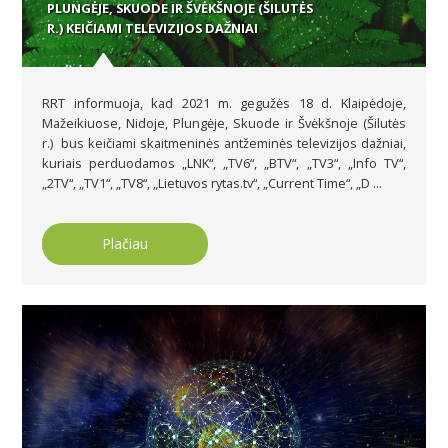
PLUNGĖJE, SKUODE IR ŠVĖKŠNOJE (ŠILUTĖS
R.) KEIČIAMI TELEVIZIJOS DAŽNIAI
RRT informuoja, kad 2021 m. gegužės 18 d. Klaipėdoje,
Mažeikiuose, Nidoje, Plungėje, Skuode ir Švėkšnoje (Šilutės
r.) bus keičiami skaitmeninės antžeminės televizijos dažniai,
kuriais perduodamos „LNK“, „TV6“, „BTV“, „TV3“, „Info TV“,
„2TV“, „TV1“, „TV8“, „Lietuvos rytas.tv“, „Current Time“, „D ...
Plačiau