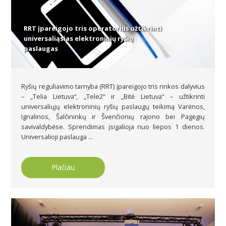
RRT įpareigojo tris operatorius užtikrinti
universaliąsias elektroninių ryšių
paslaugas
Ryšių reguliavimo tarnyba (RRT) įpareigojo tris rinkos dalyvius
– „Telia Lietuva“, „Tele2“ ir „Bitė Lietuva“ – užtikrinti
universaliųjų elektroninių ryšių paslaugų teikimą Varėnos,
Ignalinos, Šalčininkų ir Švenčionių rajono bei Pagėgių
savivaldybėse. Sprendimas įsigalioja nuo liepos 1 dienos.
Universalioji paslauga ...
Plačiau