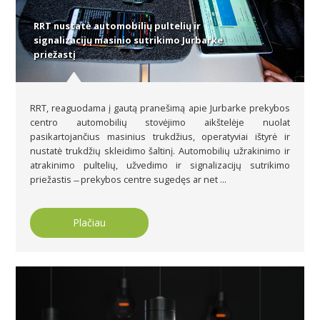
RRT nustatė automobilių pultelių ir
signalizacijų masinio sutrikimo Jurbarke
priežastį
RRT, reaguodama į gautą pranešimą apie Jurbarke prekybos
centro automobilių stovėjimo aikštelėje nuolat
pasikartojančius masinius trukdžius, operatyviai ištyrė ir
nustatė trukdžių skleidimo šaltinį. Automobilių užrakinimo ir
atrakinimo pultelių, užvedimo ir signalizacijų sutrikimo
priežastis ̶ prekybos centre sugedęs ar net ...
Plačiau