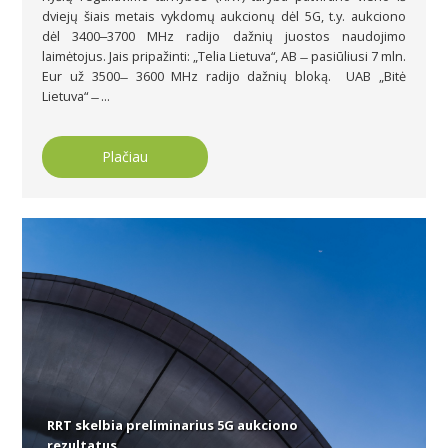
dviejų šiais metais vykdomų aukcionų dėl 5G, t.y. aukciono
dėl 3400‒3700 MHz radijo dažnių juostos naudojimo
laimėtojus. Jais pripažinti: „Telia Lietuva“, AB ̶ pasiūliusi 7 mln.
Eur už 3500 ̶ 3600 MHz radijo dažnių bloką. UAB „Bitė
Lietuva“ ̶ ...
Plačiau
RRT skelbia preliminarius 5G aukciono
rezultatus