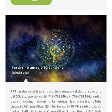
Patvirtinti antrojo 5G aukciono
laimėtojai
RRT taryba patvirtino antrojo šiais metais vykdomo aukciono
dėl 5G, t. y. aukciono dėl 713–733 MHz ir 768–788 MHz radijo
dažnių juostų, naudojimo laimėtojus. Jais pripažinti: „Telia
Lietuva“, AB, pasiūliusi 23 mln. Eur už 2×10 MHz radijo dažnių
bloką, UAB „Bitė Lietuva“, pasiūliusi 3 mln. Eur už 2×5 MHz