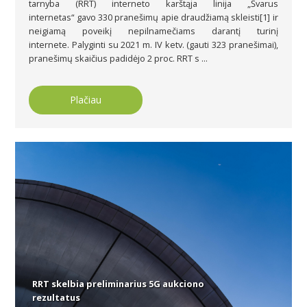
tarnyba (RRT) interneto karštąja linija „Švarus
internetas“ gavo 330 pranešimų apie draudžiamą skleisti[1] ir
neigiamą poveikį nepilnamečiams darantį turinį
internete. Palyginti su 2021 m. IV ketv. (gauti 323 pranešimai),
pranešimų skaičius padidėjo 2 proc. RRT s ...
Plačiau
RRT skelbia preliminarius 5G aukciono
rezultatus