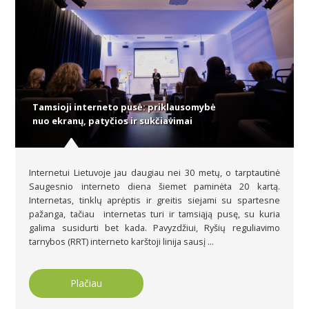
Tamsioji interneto pusė: priklausomybė
nuo ekranų, patyčios ir sukčiavimai
Internetui Lietuvoje jau daugiau nei 30 metų, o tarptautinė
Saugesnio interneto diena šiemet paminėta 20 kartą.
Internetas, tinklų aprėptis ir greitis siejami su spartesne
pažanga, tačiau internetas turi ir tamsiąją pusę, su kuria
galima susidurti bet kada. Pavyzdžiui, Ryšių reguliavimo
tarnybos (RRT) interneto karštoji linija sausį ...
Plačiau