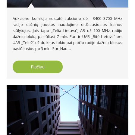
Aukciono komisija nustatė aukciono dėl 3400‒3700 MHz
radijo dažnių juostos naudojimo didžiausiosios kainos
siūlytojus. Jais tapo „Telia Lietuva“, AB už 100 MHz radijo
dažnių bloką pasiūliusi 7 mln. Eur. ir UAB „Bitė Lietuva“ bei
UAB „Tele2“ už du kitus tokio pat pločio radijo dažnių blokus
pasiūliusios po 3 mln. Eur. Nau ...
Plačiau