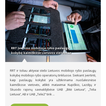
RRT įvertino mobiliojo ryšio paslaugų
kokybę kaimiškose Lietuvos vietovėse
RRT ir toliau aktyviai stebi Lietuvos mobiliojo ryšio paslaugų
kokybę mobiliojo ryšio operatorių tinkluose. Siekiant įvertinti,
kaip paslaugų kokybė yra užtikrinama nuošalesnėse
kaimiškose vietovės, atlikti matavimai Kupiškio, Lazdijų ir
Skuodo rajonų savivaldybėse UAB „Bitė Lietuva“, „Telia
Lietuva“, AB ir UAB „Tele2“ tink ...