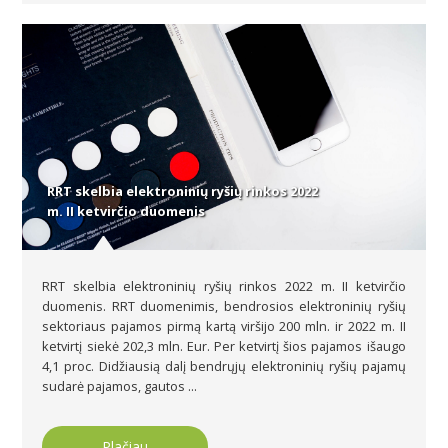
RRT skelbia elektroninių ryšių rinkos 2022
m. II ketvirčio duomenis
RRT skelbia elektroninių ryšių rinkos 2022 m. II ketvirčio
duomenis. RRT duomenimis, bendrosios elektroninių ryšių
sektoriaus pajamos pirmą kartą viršijo 200 mln. ir 2022 m. II
ketvirtį siekė 202,3 mln. Eur. Per ketvirtį šios pajamos išaugo
4,1 proc. Didžiausią dalį bendrųjų elektroninių ryšių pajamų
sudarė pajamos, gautos ...
Plačiau