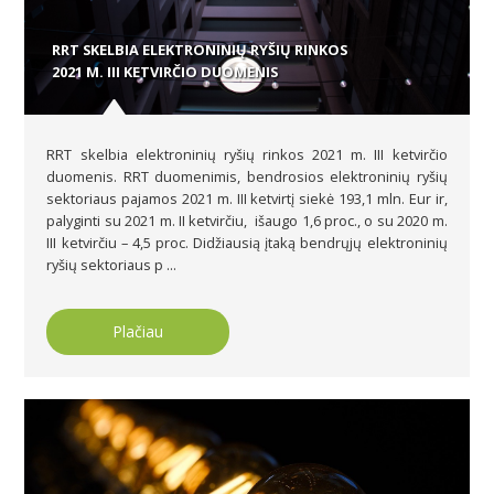
RRT SKELBIA ELEKTRONINIŲ RYŠIŲ RINKOS
2021 M. III KETVIRČIO DUOMENIS
RRT skelbia elektroninių ryšių rinkos 2021 m. III ketvirčio
duomenis. RRT duomenimis, bendrosios elektroninių ryšių
sektoriaus pajamos 2021 m. III ketvirtį siekė 193,1 mln. Eur ir,
palyginti su 2021 m. II ketvirčiu, išaugo 1,6 proc., o su 2020 m.
III ketvirčiu – 4,5 proc. Didžiausią įtaką bendrųjų elektroninių
ryšių sektoriaus p ...
Plačiau