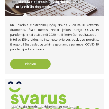
RRT skelbia elektroninių ryšių rinkos 2020
m. III ketvirčio duomenis
RRT skelbia elektroninių ryšių rinkos 2020 m. III ketvirčio
duomenis. Šiais metais rinkai įtakos turėjo COVID-19
pandemija ir tai atsispindi 2020 m. III ketvirčio rezultatuose –
ir toliau išliko didesnis interneto prieigos paslaugų poreikis,
išaugo už šių paslaugų teikimą gaunamos pajamos. COVID-19
pandemijos karantino a ...
Plačiau
RRT tęsia bendradarbiavimą su paslaugų