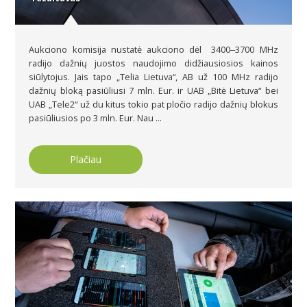
Aukciono komisija nustatė aukciono dėl 3400‒3700 MHz
radijo dažnių juostos naudojimo didžiausiosios kainos
siūlytojus. Jais tapo „Telia Lietuva“, AB už 100 MHz radijo
dažnių bloką pasiūliusi 7 mln. Eur. ir UAB „Bitė Lietuva“ bei
UAB „Tele2“ už du kitus tokio pat pločio radijo dažnių blokus
pasiūliusios po 3 mln. Eur. Nau ...
Plačiau