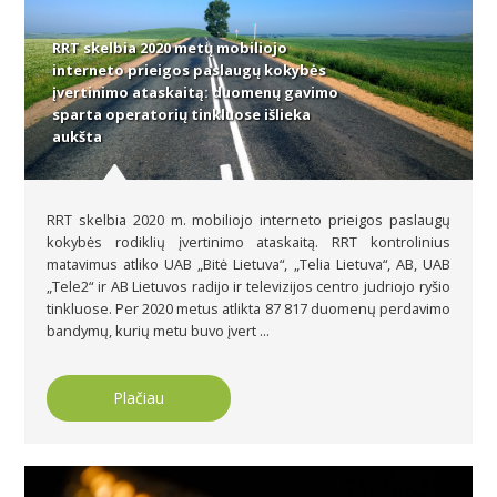
RRT skelbia 2020 metų mobiliojo
interneto prieigos paslaugų kokybės
įvertinimo ataskaitą: duomenų gavimo
sparta operatorių tinkluose išlieka
aukšta
RRT skelbia 2020 m. mobiliojo interneto prieigos paslaugų
kokybės rodiklių įvertinimo ataskaitą. RRT kontrolinius
matavimus atliko UAB „Bitė Lietuva“, „Telia Lietuva“, AB, UAB
„Tele2“ ir AB Lietuvos radijo ir televizijos centro judriojo ryšio
tinkluose. Per 2020 metus atlikta 87 817 duomenų perdavimo
bandymų, kurių metu buvo įvert ...
Plačiau