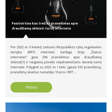
Pasitvirtina kas trečias pranešimas apie
draudžiamą skleisti turinį internete
Per 2022 m. II ketvirtį Lietuvos Respublikos ryšių reguliavimo
tarnyba (RRT) interneto karštąja linija „Švarus
internetas“ gavo 296 pranešimus apie draudžiamą
skleisti[1] ir neigiamą poveikį nepilnamečiams darantį turinį
internete. Palyginti su 2022 m. I ketv. (gauta 330 pranešimų),
pranešimų skaičius sumažėjo 10 proc. RRT ...
Plačiau