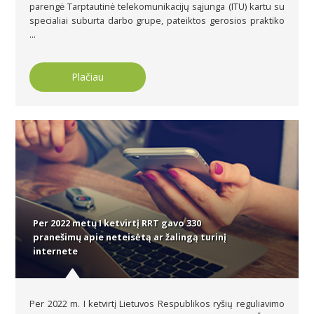
parengė Tarptautinė telekomunikacijų sąjunga (ITU) kartu su
specialiai suburta darbo grupe, pateiktos gerosios praktiko
...
Plačiau
Per 2022 metų I ketvirtį RRT gavo 330
pranešimų apie neteisėtą ar žalingą turinį
internete
Per 2022 m. I ketvirtį Lietuvos Respublikos ryšių reguliavimo