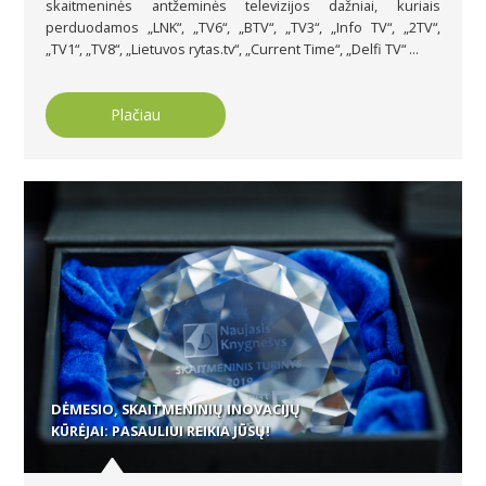
skaitmeninės antžeminės televizijos dažniai, kuriais
perduodamos „LNK“, „TV6“, „BTV“, „TV3“, „Info TV“, „2TV“,
„TV1“, „TV8“, „Lietuvos rytas.tv“, „Current Time“, „Delfi TV“ ...
Plačiau
DĖMESIO, SKAITMENINIŲ INOVACIJŲ
KŪRĖJAI: PASAULIUI REIKIA JŪSŲ!