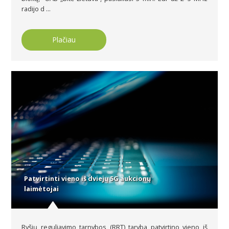
radijo d ...
Plačiau
Patvirtinti vieno iš dviejų 5G aukcionų
laimėtojai
Ryšių reguliavimo tarnybos (RRT) taryba patvirtino vieno iš