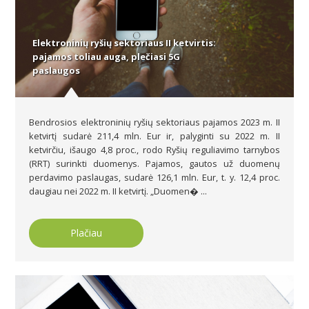
Elektroninių ryšių sektoriaus II ketvirtis:
pajamos toliau auga, plečiasi 5G
paslaugos
Bendrosios elektroninių ryšių sektoriaus pajamos 2023 m. II
ketvirtį sudarė 211,4 mln. Eur ir, palyginti su 2022 m. II
ketvirčiu, išaugo 4,8 proc., rodo Ryšių reguliavimo tarnybos
(RRT) surinkti duomenys. Pajamos, gautos už duomenų
perdavimo paslaugas, sudarė 126,1 mln. Eur, t. y. 12,4 proc.
daugiau nei 2022 m. II ketvirtį. „Duomen� ...
Plačiau