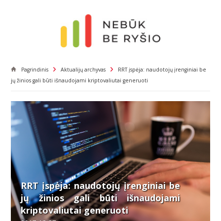
Pagrindinis
Aktualijų archyvas
RRT įspėja: naudotojų įrenginiai be
jų žinios gali būti išnaudojami kriptovaliutai generuoti
RRT įspėja: naudotojų įrenginiai be
jų žinios gali būti išnaudojami
kriptovaliutai generuoti