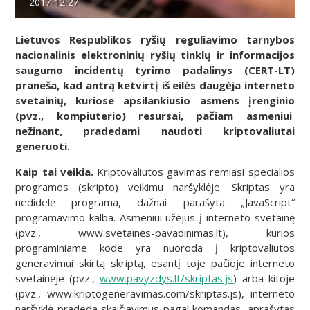
2017-12-27
Lietuvos Respublikos ryšių reguliavimo tarnybos
nacionalinis elektroninių ryšių tinklų ir informacijos
saugumo incidentų tyrimo padalinys (CERT-LT)
praneša, kad antrą ketvirtį iš eilės daugėja interneto
svetainių, kuriose apsilankiusio asmens įrenginio
(pvz., kompiuterio) resursai, pačiam asmeniui
nežinant, pradedami naudoti kriptovaliutai
generuoti.
Kaip tai veikia.
Kriptovaliutos gavimas remiasi specialios
programos (skripto) veikimu naršyklėje. Skriptas yra
nedidelė programa, dažnai parašyta „JavaScript“
programavimo kalba. Asmeniui užėjus į interneto svetainę
(pvz., www.svetainės-pavadinimas.lt), kurios
programiniame kode yra nuoroda į kriptovaliutos
generavimui skirtą skriptą, esantį toje pačioje interneto
svetainėje (pvz.,
www.pavyzdys.lt/skriptas.js
) arba kitoje
(pvz., www.kriptogeneravimas.com/skriptas.js), interneto
naršyklė pradeda skaičiavimus pagal komandas, aprašytas