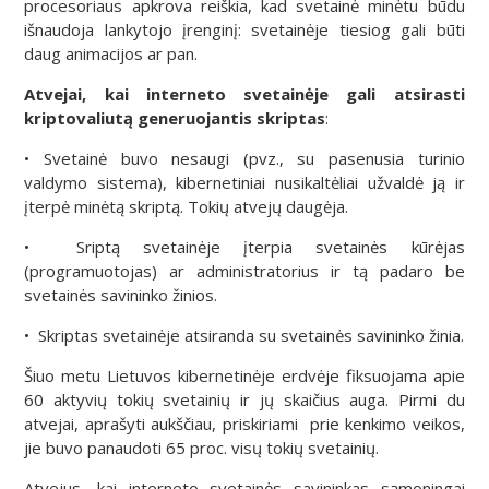
procesoriaus apkrova reiškia, kad svetainė minėtu būdu
išnaudoja lankytojo įrenginį: svetainėje tiesiog gali būti
daug animacijos ar pan.
Atvejai, kai interneto svetainėje gali atsirasti
kriptovaliutą generuojantis skriptas
:
• Svetainė buvo nesaugi (pvz., su pasenusia turinio
valdymo sistema), kibernetiniai nusikaltėliai užvaldė ją ir
įterpė minėtą skriptą. Tokių atvejų daugėja.
• Sriptą svetainėje įterpia svetainės kūrėjas
(programuotojas) ar administratorius ir tą padaro be
svetainės savininko žinios.
• Skriptas svetainėje atsiranda su svetainės savininko žinia.
Šiuo metu Lietuvos kibernetinėje erdvėje fiksuojama apie
60 aktyvių tokių svetainių ir jų skaičius auga. Pirmi du
atvejai, aprašyti aukščiau, priskiriami prie kenkimo veikos,
jie buvo panaudoti 65 proc. visų tokių svetainių.
Atvejus, kai interneto svetainės savininkas sąmoningai