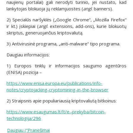
naujienų portalai) gali nerodyti turinio, jei nustato, kad
lankytojas blokuoja jų reklamjuostes (
angl
. banners).
2) Specialūs naršyklės („Google Chrome“, „Mozilla Firefox“
ir kt.) įskiepiai (
angl
. extensions, add-ons), kurie blokuotų
skriptus, generuojančius kriptovaliutą.
3) Antivirusinė programa, „anti-malware“ tipo programa.
Daugiau informacijos:
1) Europos tinklų ir informacijos saugumo agentūros
(ENISA) pozicija –
https://www.enisa.europa.eu/publications/info-
notes/cryptojacking-cryptomining-in-the-browser
2) Straipsnis apie populiariausią kriptovaliutą bitkoinus:
https://www.esaugumas.lt/lt/e.-prekyba/bitcoin-
technologija/296
Daugiau (“Pranešimai