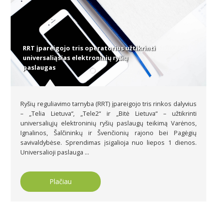
RRT įpareigojo tris operatorius užtikrinti
universaliąsias elektroninių ryšių
paslaugas
Ryšių reguliavimo tarnyba (RRT) įpareigojo tris rinkos dalyvius
– „Telia Lietuva“, „Tele2“ ir „Bitė Lietuva“ – užtikrinti
universaliųjų elektroninių ryšių paslaugų teikimą Varėnos,
Ignalinos, Šalčininkų ir Švenčionių rajono bei Pagėgių
savivaldybėse. Sprendimas įsigalioja nuo liepos 1 dienos.
Universalioji paslauga ...
Plačiau