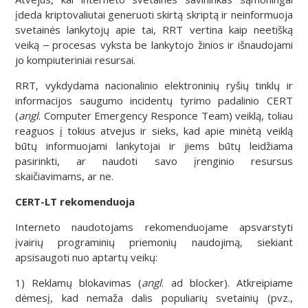
įdeda kriptovaliutai generuoti skirtą skriptą ir neinformuoja
svetainės lankytojų apie tai, RRT vertina kaip neetišką
veiką ‒ procesas vyksta be lankytojo žinios ir išnaudojami
jo kompiuteriniai resursai.
RRT, vykdydama nacionalinio elektroninių ryšių tinklų ir
informacijos saugumo incidentų tyrimo padalinio CERT
(
angl
. Computer Emergency Responce Team) veiklą, toliau
reaguos į tokius atvejus ir sieks, kad apie minėtą veiklą
būtų informuojami lankytojai ir jiems būtų leidžiama
pasirinkti, ar naudoti savo įrenginio resursus
skaičiavimams, ar ne.
CERT-LT rekomenduoja
Interneto naudotojams rekomenduojame apsvarstyti
įvairių programinių priemonių naudojimą, siekiant
apsisaugoti nuo aptartų veikų:
1) Reklamų blokavimas (
angl
. ad blocker). Atkreipiame
dėmesį, kad nemaža dalis populiarių svetainių (pvz.,