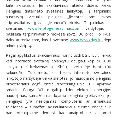
faile skriptas.js. Jei skaičiavimus atlieka didelis kiekis
įrenginių (interneto svetainės lankytojų), į tarpininko
nustatytą virtualią piniginę „įkrenta“ tam tikras
kriptovaliutos (pvz., „Monero“) kiekis. Tarpininkas –
svetainės
www.kriptogeneravimas.com
valdytojas –
pasilieka tarpininkavimo mokestį (pvz., 30 proc.), o likusi
dalis atitenka tam, kas į svetainę
www.pavyzdys.lt
įdėjo
minėtą skriptą.
Pagal apytikslius skaičiavimus, norint uždirbti 5 Eur, reikia,
kad interneto svetainę aplankytų daugiau kaip 50 000
lankytojų ir kiekvienas jų išbūtų svetainėje bent 100
sekundžių. Tuo metu, kai tokios interneto svetainės
lankytojo naršyklėje veikia skriptas, jo naudojamo įrenginio
procesoriaus (
angl
. Central Processing Unit CPU) apkrova
smarkiai išauga. Dėl to gali padidėti elektros energijos
naudojimas, sumažėti naudojamo įrenginio greitaveika, jei
įrenginys yra nešiojamas kompiuteris ar išmanusis
telefonas – sumažėti akumuliatoriaus turima energija ir
pan. Atkreipiame dėmesį, kad anaiptol ne visuomet