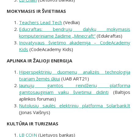
MOKYMASIS IR ŠVIETIMAS
Teachers Lead Tech
(Vedliai)
Educraftas: bendrųjų dalykų mokymasis
kompiuteriniame žaidime „Minecraft“
(Edukraftas)
Inovatyvaus švietimo akademija – CodeAcademy
Kids
(CodeAcademy Kids)
APLINKA IR ŽALIOJI ENERGIJA
Hiperspektrinių duomenų analizės technologija
tvariam žemės ūkiui
(UAB ART21)
Jaunųjų gamtos reindžerių platforma
gamtosauginiam vaikų švietimui didinti
(Baltijos
aplinkos forumas)
Nutolusių saulės elektrinių platforma Solarbank.lt
(Jonas Vaišnys)
KULTŪRA IR TURIZMAS
LB COIN
(Lietuvos bankas)