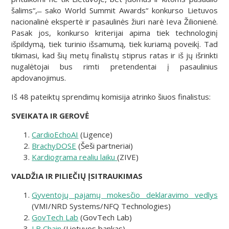
šalims“, ̶ sako World Summit Awards“ konkurso Lietuvos
nacionalinė ekspertė ir pasaulinės žiuri narė Ieva Žilionienė.
Pasak jos, konkurso kriterijai apima tiek technologinį
išpildymą, tiek turinio išsamumą, tiek kuriamą poveikį. Tad
tikimasi, kad šių metų finalistų stiprus ratas ir iš jų išrinkti
nugalėtojai bus rimti pretendentai į pasaulinius
apdovanojimus.
Iš 48 pateiktų sprendimų komisija atrinko šiuos finalistus:
SVEIKATA IR GEROVĖ
CardioEchoAI
(Ligence)
BrachyDOSE
(Šeši partneriai)
Kardiograma realiu laiku
(ZIVE)
VALDŽIA IR PILIEČIŲ ĮSITRAUKIMAS
Gyventojų pajamų mokesčio deklaravimo vedlys
(VMI/NRD Systems/NFQ Technologies)
GovTech Lab
(GovTech Lab)
LB Chain
(Lietuvos bankas)