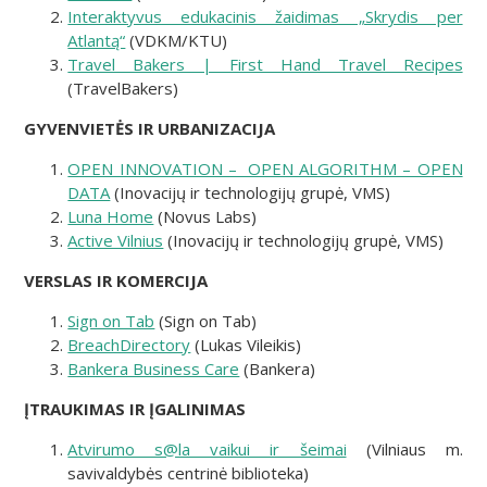
Interaktyvus edukacinis žaidimas „Skrydis per
Atlantą“
(VDKM/KTU)
Travel Bakers | First Hand Travel Recipes
(TravelBakers)
GYVENVIETĖS IR URBANIZACIJA
OPEN INNOVATION – OPEN ALGORITHM – OPEN
DATA
(Inovacijų ir technologijų grupė, VMS)
Luna Home
(Novus Labs)
Active Vilnius
(Inovacijų ir technologijų grupė, VMS)
VERSLAS IR KOMERCIJA
Sign on Tab
(Sign on Tab)
BreachDirectory
(Lukas Vileikis)
Bankera Business Care
(Bankera)
ĮTRAUKIMAS IR ĮGALINIMAS
Atvirumo s@la vaikui ir šeimai
(Vilniaus m.
savivaldybės centrinė biblioteka)