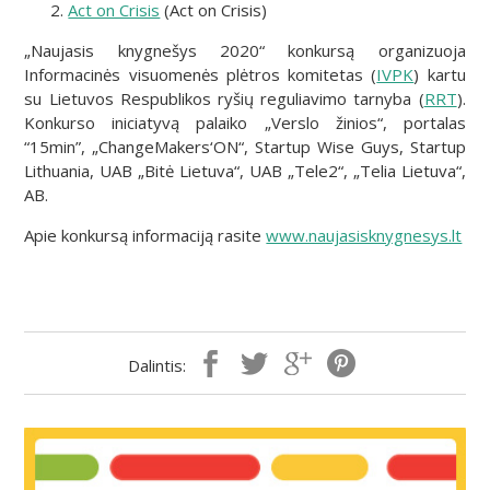
Act on Crisis
(Act on Crisis)
„Naujasis knygnešys 2020“ konkursą organizuoja
Informacinės visuomenės plėtros komitetas (
IVPK
) kartu
su Lietuvos Respublikos ryšių reguliavimo tarnyba (
RRT
).
Konkurso iniciatyvą palaiko „Verslo žinios“, portalas
“15min”, „ChangeMakers‘ON“, Startup Wise Guys, Startup
Lithuania, UAB „Bitė Lietuva“, UAB „Tele2“, „Telia Lietuva“,
AB.
Apie konkursą informaciją rasite
www.naujasisknygnesys.lt
Dalintis: