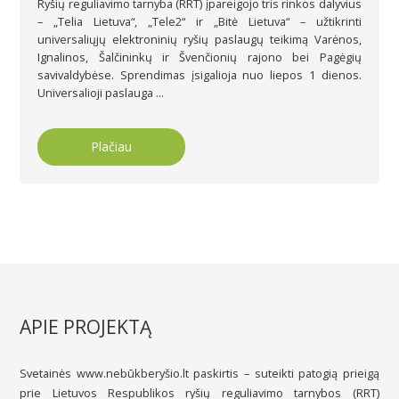
Ryšių reguliavimo tarnyba (RRT) įpareigojo tris rinkos dalyvius
– „Telia Lietuva“, „Tele2“ ir „Bitė Lietuva“ – užtikrinti
universaliųjų elektroninių ryšių paslaugų teikimą Varėnos,
Ignalinos, Šalčininkų ir Švenčionių rajono bei Pagėgių
savivaldybėse. Sprendimas įsigalioja nuo liepos 1 dienos.
Universalioji paslauga ...
Plačiau
APIE PROJEKTĄ
Svetainės www.nebūkberyšio.lt paskirtis – suteikti patogią prieigą
prie Lietuvos Respublikos ryšių reguliavimo tarnybos (RRT)