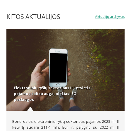
KITOS AKTUALIJOS
Aktualijų archyvas
Elektroninių ryšių sektoriaus II ketvirtis:
pajamos toliau auga, plečiasi 5G
paslaugos
Bendrosios elektroninių ryšių sektoriaus pajamos 2023 m. II
ketvirtį sudarė 211,4 mln. Eur ir, palyginti su 2022 m. II