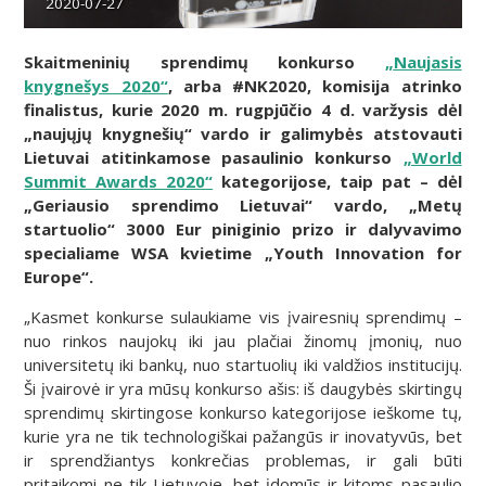
2020-07-27
Skaitmeninių sprendimų konkurso
„
Naujasis
knygnešys 2020“
, arba #NK2020, k
omisija atrinko
finalistus, kurie
2020
m. rugpjūčio
4 d. varžysis dėl
„naujųjų knygnešių“ vardo ir galimybės atstovauti
Lietuvai atitinkamose pasaulinio konkurso
„World
Summit Awards 2020“
kategorijose, taip pat – dėl
„Geriausio sprendimo Lietuvai“ vardo, „Metų
startuolio“ 3000 Eur piniginio prizo ir dalyvavimo
specialiame WSA kvietime „Youth Innovation for
Europe“.
„Kasmet konkurse sulaukiame vis įvairesnių sprendimų –
nuo rinkos naujokų iki jau plačiai žinomų įmonių, nuo
universitetų iki bankų, nuo startuolių iki valdžios institucijų.
Ši įvairovė ir yra mūsų konkurso ašis: iš daugybės skirtingų
sprendimų skirtingose konkurso kategorijose ieškome tų,
kurie yra ne tik technologiškai pažangūs ir inovatyvūs, bet
ir sprendžiantys konkrečias problemas, ir gali būti
pritaikomi ne tik Lietuvoje, bet įdomūs ir kitoms pasaulio