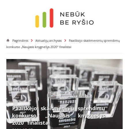
Pagrindinis
Aktualijų archyvas
Paaiškėjo skaitmeninių sprendimų
konkurso „Naujasis knygnešys 2020“ finalistai
Paaiškėjo skaitmeninių sprendimų
konkurso „Naujasis knygnešys
2020“ finalistai