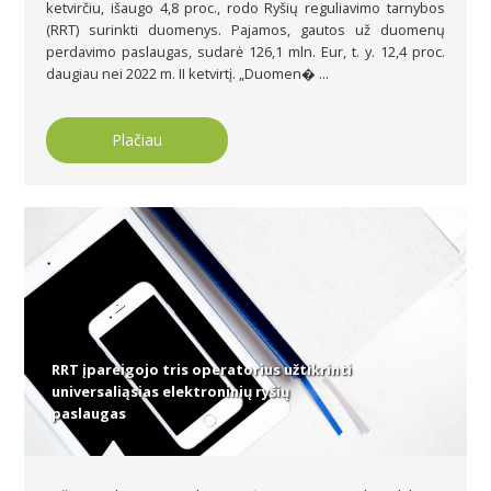
ketvirčiu, išaugo 4,8 proc., rodo Ryšių reguliavimo tarnybos
(RRT) surinkti duomenys. Pajamos, gautos už duomenų
perdavimo paslaugas, sudarė 126,1 mln. Eur, t. y. 12,4 proc.
daugiau nei 2022 m. II ketvirtį. „Duomen� ...
Plačiau
RRT įpareigojo tris operatorius užtikrinti
universaliąsias elektroninių ryšių
paslaugas