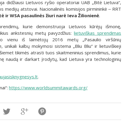
uja didžiausi Lietuvos ryšio operatoriai UAB „Bitė Lietuva“,
vos medijų atstovai. Nacionalinės komisijos pirmininkė ‒ RRT
 ir WSA pasaulinės žiuri narė Ieva Žilionienė
.
 sprendimų, kurie demonstruoja Lietuvos kūrėjų išmonę,
uikius ankstesnių metų pavyzdžius:
lietuviškas sprendimas
apo vienu iš laimėtojų 2016 metų „Pasaulio viršūnių
unikali kalbų mokymosi sistema „Bliu Bliu“ ir lietuviškieji
šiemet tikimės atrasti tuos skaitmeninius sprendimus, kurie
nę naudą ir darkart įrodytų, kad Lietuva yra technologinių
ujasisknygnesys.lt
.
mai“:
https://www.worldsummitawards.org/