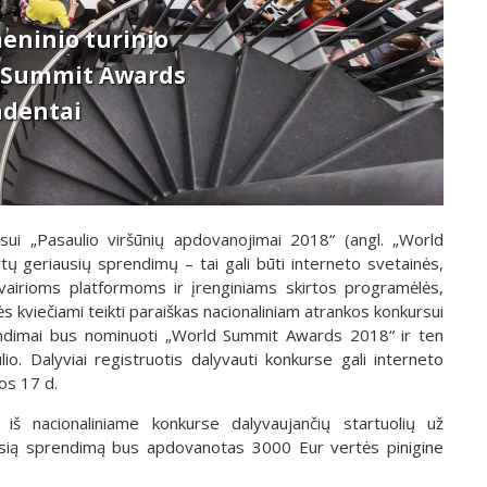
eninio turinio
 Summit Awards
ndentai
sui „Pasaulio viršūnių apdovanojimai 2018“ (angl. „World
 geriausių sprendimų – tai gali būti interneto svetainės,
įvairioms platformoms ir įrenginiams skirtos programėlės,
nės kviečiami teikti paraiškas nacionaliniam atrankos konkursui
endimai bus nominuoti „World Summit Awards 2018“ ir ten
io. Dalyviai registruotis dalyvauti konkurse gali interneto
os 17 d.
 iš nacionaliniame konkurse dalyvaujančių startuolių už
ngiausią sprendimą bus apdovanotas 3000 Eur vertės pinigine