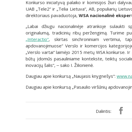
Konkurso iniciatyvą palaiko ir komisijos žiuri dalyva
UAB „Tele2“ ir „Telia Lietuva“, AB, populiarių Lietu
direktoriaus pavaduotoja,
WSA nacionalinė ekspertė
„Labai džiugu nacionalinėje atrankoje sulaukti
originalumą, tradicinių ribų peržengimą. Turime p
„Interactio“
, skirtas sinchroniniam vertimui, t
apdovanojimuose“ Verslo ir komercijos kategorijoje, 
„Verslo vartai“ laimėjo 2015 metų WSA konkurse. Ir 
būtų įdomūs pasauliniame kontekste, teiktų sociali
inovacijų šalis“, ‒ sako I. Žilionienė.
Daugiau apie konkursą „Naujasis knygnešys“:
www.na
Daugiau apie konkursą „Pasaulio viršūnių apdovanoji
Dalintis: