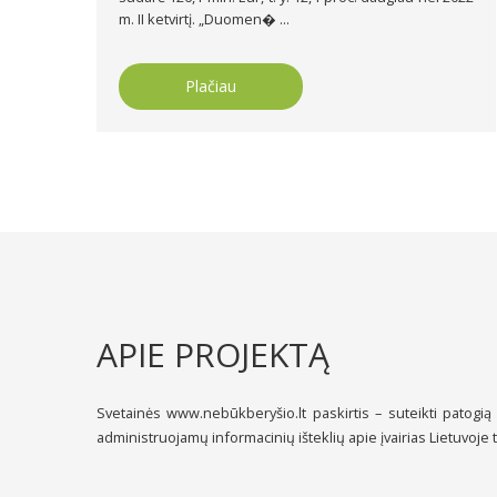
m. II ketvirtį. „Duomen� ...
Plačiau
APIE PROJEKTĄ
Svetainės www.nebūkberyšio.lt paskirtis – suteikti patogią
administruojamų informacinių išteklių apie įvairias Lietuvoje 