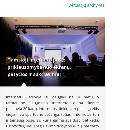
Aktualijų archyvas
Tamsioji interneto pusė:
priklausomybė nuo ekranų,
patyčios ir sukčiavimai
Internetui Lietuvoje jau daugiau nei 30 metų, o
tarptautinė Saugesnio interneto diena šiemet
paminėta 20 kartą. Internetas, tinklų aprėptis ir greitis
siejami su spartesne pažanga, tačiau internetas turi
ir tamsiąją pusę, su kuria galima susidurti bet kada.
Pavyzdžiui, Ryšių reguliavimo tarnybos (RRT) interneto