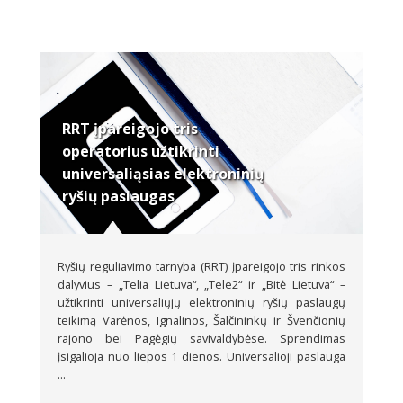
RRT įpareigojo tris
operatorius užtikrinti
universaliąsias elektroninių
ryšių paslaugas
Ryšių reguliavimo tarnyba (RRT) įpareigojo tris rinkos
dalyvius – „Telia Lietuva“, „Tele2“ ir „Bitė Lietuva“ –
užtikrinti universaliųjų elektroninių ryšių paslaugų
teikimą Varėnos, Ignalinos, Šalčininkų ir Švenčionių
rajono bei Pagėgių savivaldybėse. Sprendimas
įsigalioja nuo liepos 1 dienos. Universalioji paslauga
...