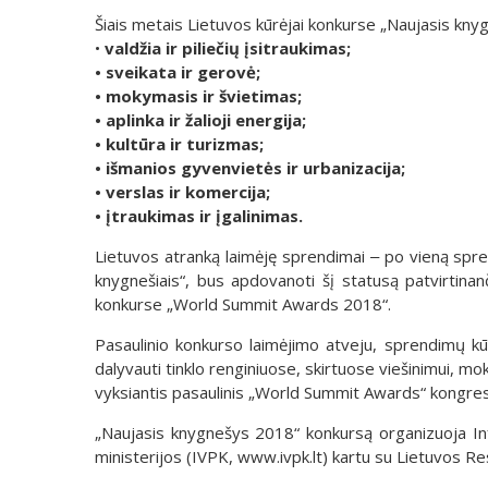
Šiais metais Lietuvos kūrėjai konkurse „Naujasis kny
•
valdžia ir piliečių įsitraukimas;
• sveikata ir gerovė;
• mokymasis ir švietimas;
• aplinka ir žalioji energija;
• kultūra ir turizmas;
• išmanios gyvenvietės ir urbanizacija;
• verslas ir komercija;
• įtraukimas ir įgalinimas.
Lietuvos atranką laimėję sprendimai ‒ po vieną spren
knygnešiais“, bus apdovanoti šį statusą patvirtinanč
konkurse „World Summit Awards 2018“.
Pasaulinio konkurso laimėjimo atveju, sprendimų kūrė
dalyvauti tinklo renginiuose, skirtuose viešinimui, mo
vyksiantis pasaulinis „World Summit Awards“ kongre
„Naujasis knygnešys 2018“ konkursą organizuoja In
ministerijos (IVPK, www.ivpk.lt) kartu su Lietuvos Re