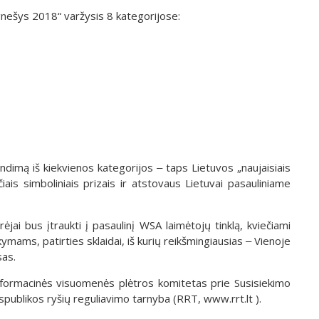
gnešys 2018“ varžysis 8 kategorijose:
dimą iš kiekvienos kategorijos ‒ taps Lietuvos „naujaisiais
iais simboliniais prizais ir atstovaus Lietuvai pasauliniame
jai bus įtraukti į pasaulinį WSA laimėtojų tinklą, kviečiami
kymams, patirties sklaidai, iš kurių reikšmingiausias ‒ Vienoje
sas.
formacinės visuomenės plėtros komitetas prie Susisiekimo
spublikos ryšių reguliavimo tarnyba (RRT, www.rrt.lt ).