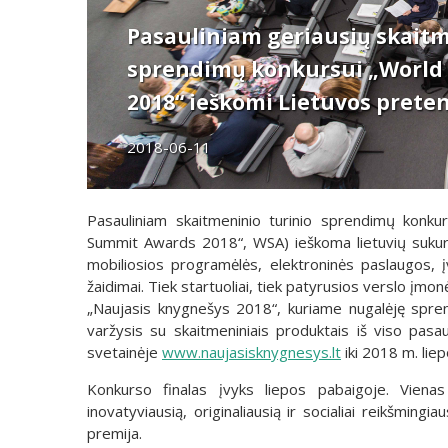
Pasauliniam geriausių skaitm
sprendimų konkursui „World
2018“ ieškomi Lietuvos prete
2018-06-11
Pasauliniam skaitmeninio turinio sprendimų konkur
Summit Awards 2018“, WSA) ieškoma lietuvių sukurtų
mobiliosios programėlės, elektroninės paslaugos, 
žaidimai. Tiek startuoliai, tiek patyrusios verslo įmo
„Naujasis knygnešys 2018“, kuriame nugalėję spr
varžysis su skaitmeniniais produktais iš viso pasaul
svetainėje
www.naujasisknygnesys.lt
iki 2018 m. liep
Konkurso finalas įvyks liepos pabaigoje. Vienas
inovatyviausią, originaliausią ir socialiai reikšmi
premija.