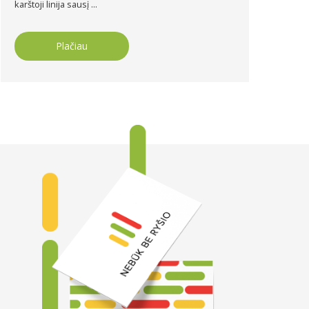
karštoji linija sausį ...
Plačiau