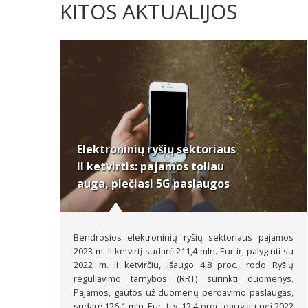
KITOS AKTUALIJOS
Elektroninių ryšių sektoriaus
II ketvirtis: pajamos toliau
auga, plečiasi 5G paslaugos
Bendrosios elektroninių ryšių sektoriaus pajamos
2023 m. II ketvirtį sudarė 211,4 mln. Eur ir, palyginti su
2022 m. II ketvirčiu, išaugo 4,8 proc., rodo Ryšių
reguliavimo tarnybos (RRT) surinkti duomenys.
Pajamos, gautos už duomenų perdavimo paslaugas,
sudarė 126,1 mln. Eur, t. y. 12,4 proc. daugiau nei 2022