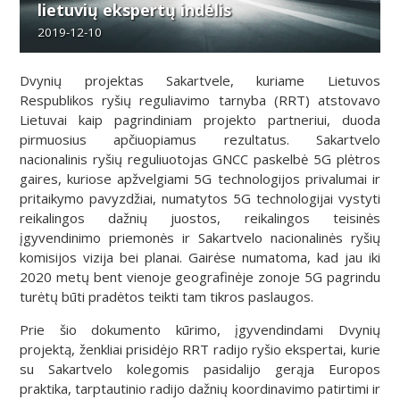
lietuvių ekspertų indėlis
2019-12-10
Dvynių projektas Sakartvele, kuriame Lietuvos
Respublikos ryšių reguliavimo tarnyba (RRT) atstovavo
Lietuvai kaip pagrindiniam projekto partneriui, duoda
pirmuosius apčiuopiamus rezultatus. Sakartvelo
nacionalinis ryšių reguliuotojas GNCC paskelbė 5G plėtros
gaires, kuriose apžvelgiami 5G technologijos privalumai ir
pritaikymo pavyzdžiai, numatytos 5G technologijai vystyti
reikalingos dažnių juostos, reikalingos teisinės
įgyvendinimo priemonės ir Sakartvelo nacionalinės ryšių
komisijos vizija bei planai. Gairėse numatoma, kad jau iki
2020 metų bent vienoje geografinėje zonoje 5G pagrindu
turėtų būti pradėtos teikti tam tikros paslaugos.
Prie šio dokumento kūrimo, įgyvendindami Dvynių
projektą, ženkliai prisidėjo RRT radijo ryšio ekspertai, kurie
su Sakartvelo kolegomis pasidalijo gerąja Europos
praktika, tarptautinio radijo dažnių koordinavimo patirtimi ir