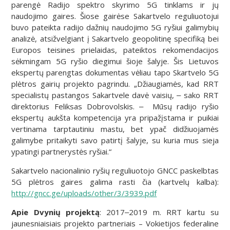
parengė Radijo spektro skyrimo 5G tinklams ir jų
naudojimo gaires. Šiose gairėse Sakartvelo reguliuotojui
buvo pateikta radijo dažnių naudojimo 5G ryšiui galimybių
analizė, atsižvelgiant į Sakartvelo geopolitinę specifiką bei
Europos teisines prielaidas, pateiktos rekomendacijos
sėkmingam 5G ryšio diegimui šioje šalyje. Šis Lietuvos
ekspertų parengtas dokumentas vėliau tapo Skartvelo 5G
plėtros gairių projekto pagrindu. „Džiaugiamės, kad RRT
specialistų pastangos Sakartvele davė vaisių, ‒ sako RRT
direktorius Feliksas Dobrovolskis. ‒ Mūsų radijo ryšio
ekspertų aukšta kompetencija yra pripažįstama ir puikiai
vertinama tarptautiniu mastu, bet ypač didžiuojamės
galimybe pritaikyti savo patirtį šalyje, su kuria mus sieja
ypatingi partnerystės ryšiai.“
Sakartvelo nacionalinio ryšių reguliuotojo GNCC paskelbtas
5G plėtros gaires galima rasti čia (kartvelų kalba):
http://gncc.ge/uploads/other/3/3939.pdf
Apie Dvynių projektą
: 2017‒2019 m. RRT kartu su
jaunesniaisiais projekto partneriais – Vokietijos federaline