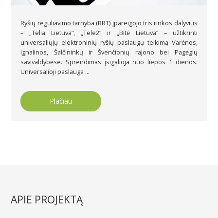
Ryšių reguliavimo tarnyba (RRT) įpareigojo tris rinkos dalyvius
– „Telia Lietuva“, „Tele2“ ir „Bitė Lietuva“ – užtikrinti
universaliųjų elektroninių ryšių paslaugų teikimą Varėnos,
Ignalinos, Šalčininkų ir Švenčionių rajono bei Pagėgių
savivaldybėse. Sprendimas įsigalioja nuo liepos 1 dienos.
Universalioji paslauga ...
Plačiau
APIE PROJEKTĄ