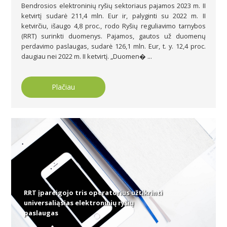
Bendrosios elektroninių ryšių sektoriaus pajamos 2023 m. II
ketvirtį sudarė 211,4 mln. Eur ir, palyginti su 2022 m. II
ketvirčiu, išaugo 4,8 proc., rodo Ryšių reguliavimo tarnybos
(RRT) surinkti duomenys. Pajamos, gautos už duomenų
perdavimo paslaugas, sudarė 126,1 mln. Eur, t. y. 12,4 proc.
daugiau nei 2022 m. II ketvirtį. „Duomen� ...
Plačiau
RRT įpareigojo tris operatorius užtikrinti
universaliąsias elektroninių ryšių
paslaugas