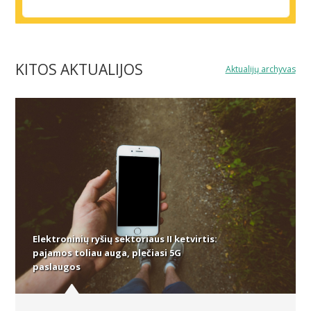
KITOS AKTUALIJOS
Aktualijų archyvas
Elektroninių ryšių sektoriaus II ketvirtis:
pajamos toliau auga, plečiasi 5G
paslaugos