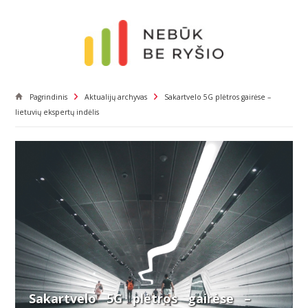
Pagrindinis
Aktualijų archyvas
Sakartvelo 5G plėtros gairėse –
lietuvių ekspertų indėlis
Sakartvelo 5G plėtros gairėse –