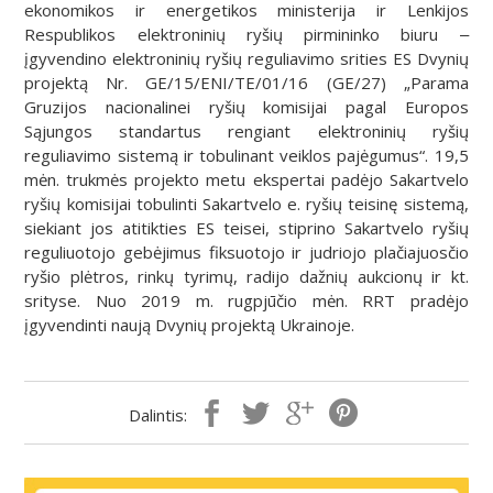
ekonomikos ir energetikos ministerija ir Lenkijos
Respublikos elektroninių ryšių pirmininko biuru ‒
įgyvendino elektroninių ryšių reguliavimo srities ES Dvynių
projektą Nr. GE/15/ENI/TE/01/16 (GE/27) „Parama
Gruzijos nacionalinei ryšių komisijai pagal Europos
Sąjungos standartus rengiant elektroninių ryšių
reguliavimo sistemą ir tobulinant veiklos pajėgumus“. 19,5
mėn. trukmės projekto metu ekspertai padėjo Sakartvelo
ryšių komisijai tobulinti Sakartvelo e. ryšių teisinę sistemą,
siekiant jos atitikties ES teisei, stiprino Sakartvelo ryšių
reguliuotojo gebėjimus fiksuotojo ir judriojo plačiajuosčio
ryšio plėtros, rinkų tyrimų, radijo dažnių aukcionų ir kt.
srityse. Nuo 2019 m. rugpjūčio mėn. RRT pradėjo
įgyvendinti naują Dvynių projektą Ukrainoje.
Dalintis: