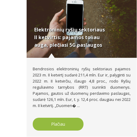
Elektroninių ryšių sektoriaus
II ketvirtis: pajamos toliau
auga, plečiasi 5G paslaugos
Bendrosios elektroninių ryšių sektoriaus pajamos
2023 m. II ketvirtį sudarė 211,4 mln. Eur ir, palyginti su
2022 m. II ketvirčiu, išaugo 4,8 proc., rodo Ryšių
reguliavimo tarnybos (RRT) surinkti duomenys.
Pajamos, gautos už duomenų perdavimo paslaugas,
sudarė 126,1 mln. Eur, t. y. 12,4 proc. daugiau nei 2022
m. II ketvirtį. „Duomen� ...
Plačiau