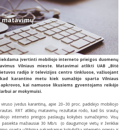
os matavimų
siekdama įvertinti mobiliojo interneto prieigos duomenų
vimus Vilniaus mieste. Matavimai atlikti UAB „Bitė
ietuvos radijo ir televizijos centro tinkluose, važiuojant
 kad karantino metu kiek sumažėjo sparta Vilniaus
lų apkrovos, kai namuose likusiems gyventojams reikėjo
darbui ar mokymuisi.
iruso įvedus karantiną, apie 20–30 proc. padidėjo mobiliojo
autas. RRT atliktų matavimų rezultatai rodo, kad šis srautų
iliojo interneto prieigos paslaugų kokybės sumažėjimo. Visų
 pasiekta mažiausiai 30 Mb/s (o daugumoje vietų ir ženkliai
 sparta užtikrina pakankamai kokybišką interneto prieigą ir