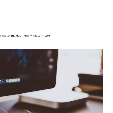
tos matavimų duomenis Vilniaus mieste