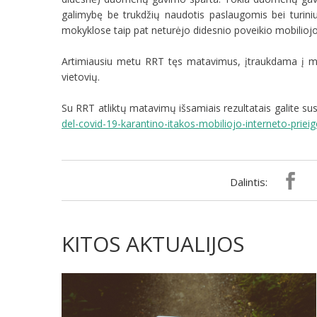
galimybę be trukdžių naudotis paslaugomis bei turini
mokyklose taip pat neturėjo didesnio poveikio mobiliojo
Artimiausiu metu RRT tęs matavimus, įtraukdama į ma
vietovių.
Su RRT atliktų matavimų išsamiais rezultatais galite sus
del-covid-19-karantino-itakos-mobiliojo-interneto-priei
Dalintis:
KITOS AKTUALIJOS