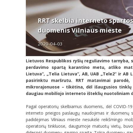
RRT skelbia interneto spart
duomenis Vilniaus mieste
2020-04-03
Lietuvos Respublikos ryšių reguliavimo tarnyba, 
perdavimo spartą karantino metu, atliko mata
Lietuva“, „Telia Lietuva“, AB, UAB „Tele2“ ir AB L
pasirinktu maršrutu. RRT matavimai parodė,
mikrorajonuose – tikėtina, dėl išaugusios tink
daugiau mobiliojo interneto išteklių nuotoliniam 
Pagal operatorių skelbiamus duomenis, dėl COVID-19 v
interneto prieigos paslaugų naudojimas ir duomenų sr
padidėjimas Vilniaus mieste nesukėlė reikšmingo mob
operatorių tinkluose, daugumoje matuotų vietų, buvo
didesnė) duomenų gavimo sparta. Tokia duomenų gavimo