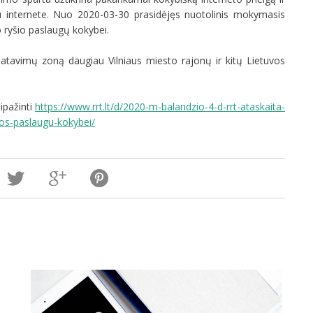
u internete. Nuo 2020-03-30 prasidėjęs nuotolinis mokymasis
 ryšio paslaugų kokybei.
tavimų zoną daugiau Vilniaus miesto rajonų ir kitų Lietuvos
ipažinti
https://www.rrt.lt/d/2020-m-balandzio-4-d-rrt-ataskaita-
gos-paslaugu-kokybei/