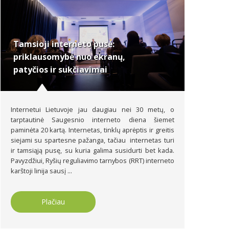
Tamsioji interneto pusė:
priklausomybė nuo ekranų,
patyčios ir sukčiavimai
Internetui Lietuvoje jau daugiau nei 30 metų, o
tarptautinė Saugesnio interneto diena šiemet
paminėta 20 kartą. Internetas, tinklų aprėptis ir greitis
siejami su spartesne pažanga, tačiau internetas turi
ir tamsiąją pusę, su kuria galima susidurti bet kada.
Pavyzdžiui, Ryšių reguliavimo tarnybos (RRT) interneto
karštoji linija sausį ...
Plačiau