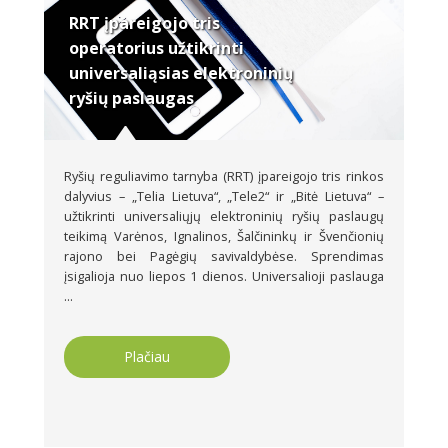
RRT įpareigojo tris
operatorius užtikrinti
universaliąsias elektroninių
ryšių paslaugas
Ryšių reguliavimo tarnyba (RRT) įpareigojo tris rinkos
dalyvius – „Telia Lietuva“, „Tele2“ ir „Bitė Lietuva“ –
užtikrinti universaliųjų elektroninių ryšių paslaugų
teikimą Varėnos, Ignalinos, Šalčininkų ir Švenčionių
rajono bei Pagėgių savivaldybėse. Sprendimas
įsigalioja nuo liepos 1 dienos. Universalioji paslauga
...
Plačiau