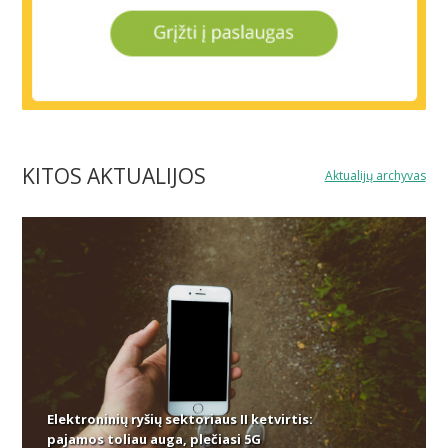
KITOS AKTUALIJOS
Aktualijų archyvas
Elektroninių ryšių sektoriaus II ketvirtis:
pajamos toliau auga, plečiasi 5G