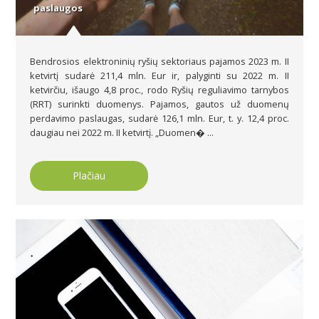
paslaugos
Bendrosios elektroninių ryšių sektoriaus pajamos 2023 m. II
ketvirtį sudarė 211,4 mln. Eur ir, palyginti su 2022 m. II
ketvirčiu, išaugo 4,8 proc., rodo Ryšių reguliavimo tarnybos
(RRT) surinkti duomenys. Pajamos, gautos už duomenų
perdavimo paslaugas, sudarė 126,1 mln. Eur, t. y. 12,4 proc.
daugiau nei 2022 m. II ketvirtį. „Duomen� ...
Plačiau