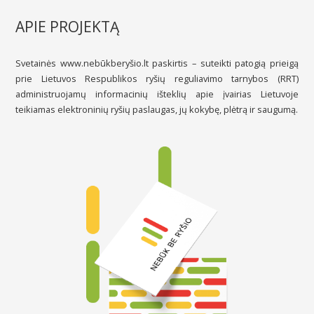
APIE PROJEKTĄ
Svetainės www.nebūkberyšio.lt paskirtis – suteikti patogią prieigą
prie Lietuvos Respublikos ryšių reguliavimo tarnybos (RRT)
administruojamų informacinių išteklių apie įvairias Lietuvoje
teikiamas elektroninių ryšių paslaugas, jų kokybę, plėtrą ir saugumą.