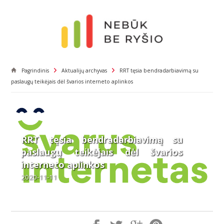
Pagrindinis
Aktualijų archyvas
RRT tęsia bendradarbiavimą su
paslaugų teikėjais dėl švarios interneto aplinkos
RRT tęsia bendradarbiavimą su
paslaugų teikėjais dėl švarios
interneto aplinkos
2020-11-11