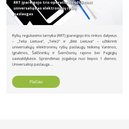
RRT įpareigojo tris operatorius užtikrinti
universaliąsias elektroninių ryšių
paslaugas
Ryšių reguliavimo tarnyba (RRT) įpareigojo tris rinkos dalyvius
– „Telia Lietuva“, „Tele2“ ir „Bitė Lietuva“ – užtikrinti
universaliųjų elektroninių ryšių paslaugų teikimą Varėnos,
Ignalinos, Šalčininkų ir Švenčionių rajono bei Pagėgių
savivaldybėse. Sprendimas įsigalioja nuo liepos 1 dienos.
Universalioji paslauga ...
Plačiau